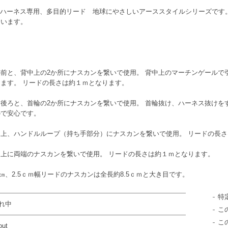
ム ノープルハーネス専用、多目的リード 地球にやさしいアーススタイルシリーズです
ています。
前と、背中上の2か所にナスカンを繋いで使用。 背中上のマーチンゲールで
ます。 リードの長さは約１ｍとなります。
後ろと、首輪の2か所にナスカンを繋いで使用。 首輪抜け、ハーネス抜けを
ので安心です。
上、ハンドルループ（持ち手部分）にナスカンを繋いで使用。 リードの長さ
中上に両端のナスカンを繋いで使用。 リードの長さは約１ｍとなります。
㎝、2.5ｃｍ幅リードのナスカンは全長約8.5ｃｍと大き目です。
特
れ中
こ
こ
out