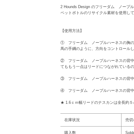
2 Hounds Design のフリーダ
ペットボトルのリサイクル素材を使用し
【使用方法】
① フリーダム ノープルハーネスの胸の
馬の手綱のように、方向をコントロールし
② フリーダム ノープルハーネスの背中
てももう一点はリードにつながれている
③ フリーダム ノープルハーネスの背中
④ フリーダム ノープルハーネスの背
★ 1.6ｃｍ幅リードのナスカンは全長約５
在庫状況
売切
購入数
Sold