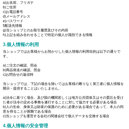
a)お名前、フリガナ
b)ご住所
c)お電話番号
d)メールアドレス
e)パスワード
f)配送先情報
g)当ショップとのお取引履歴及びその内容
h)上記を組み合わせることで特定の個人が識別できる情報
3.個人情報の利用
当ショップではお客様からお預かりした個人情報の利用目的は以下の通りで
す。
a)ご注文の確認、照会
b)商品発送の確認、照会
c)お問合せの返信時
当ショップでは、下記の場合を除いてはお客様の断りなく第三者に個人情報を
開示・提供することはいたしません。
a)法令に基づく場合、及び国の機関若しくは地方公共団体又はその委託を受け
た者が法令の定める事務を遂行することに対して協力する必要がある場合
b)人の生命、身体又は財産の保護のために必要がある場合であって、本人の同
意を得ることが困難である場合
c)当ショップを運営する会社の関連会社で個人データを交換する場合
4.個人情報の安全管理