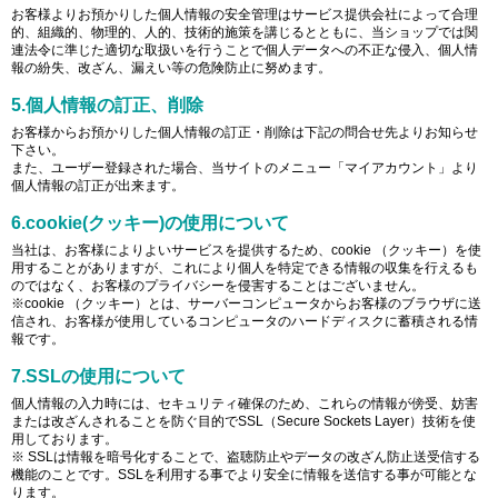
お客様よりお預かりした個人情報の安全管理はサービス提供会社によって合理
的、組織的、物理的、人的、技術的施策を講じるとともに、当ショップでは関
連法令に準じた適切な取扱いを行うことで個人データへの不正な侵入、個人情
報の紛失、改ざん、漏えい等の危険防止に努めます。
5.個人情報の訂正、削除
お客様からお預かりした個人情報の訂正・削除は下記の問合せ先よりお知らせ
下さい。
また、ユーザー登録された場合、当サイトのメニュー「マイアカウント」より
個人情報の訂正が出来ます。
6.cookie(クッキー)の使用について
当社は、お客様によりよいサービスを提供するため、cookie （クッキー）を使
用することがありますが、これにより個人を特定できる情報の収集を行えるも
のではなく、お客様のプライバシーを侵害することはございません。
※cookie （クッキー）とは、サーバーコンピュータからお客様のブラウザに送
信され、お客様が使用しているコンピュータのハードディスクに蓄積される情
報です。
7.SSLの使用について
個人情報の入力時には、セキュリティ確保のため、これらの情報が傍受、妨害
または改ざんされることを防ぐ目的でSSL（Secure Sockets Layer）技術を使
用しております。
※ SSLは情報を暗号化することで、盗聴防止やデータの改ざん防止送受信する
機能のことです。SSLを利用する事でより安全に情報を送信する事が可能とな
ります。