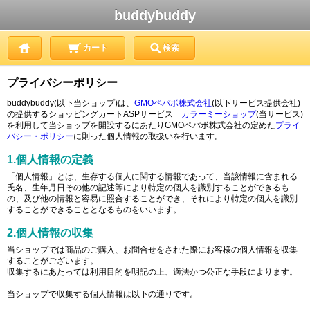
buddybuddy
カート
検索
プライバシーポリシー
buddybuddy(以下当ショップ)は、
GMOペパボ株式会社
(以下サービス提供会社)
の提供するショッピングカートASPサービス
カラーミーショップ
(当サービス)
を利用して当ショップを開設するにあたりGMOペパボ株式会社の定めた
プライ
バシー・ポリシー
に則った個人情報の取扱いを行います。
1.個人情報の定義
「個人情報」とは、生存する個人に関する情報であって、当該情報に含まれる
氏名、生年月日その他の記述等により特定の個人を識別することができるも
の、及び他の情報と容易に照合することができ、それにより特定の個人を識別
することができることとなるものをいいます。
2.個人情報の収集
当ショップでは商品のご購入、お問合せをされた際にお客様の個人情報を収集
することがございます。
収集するにあたっては利用目的を明記の上、適法かつ公正な手段によります。
当ショップで収集する個人情報は以下の通りです。